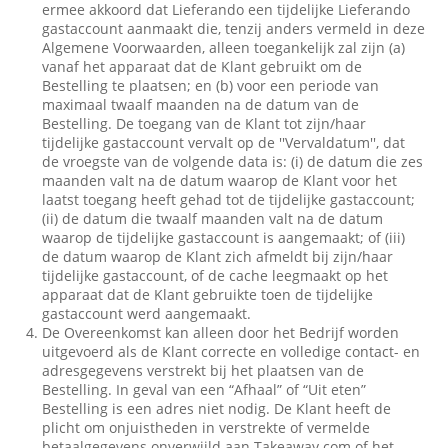
ermee akkoord dat Lieferando een tijdelijke Lieferando
gastaccount aanmaakt die, tenzij anders vermeld in deze
Algemene Voorwaarden, alleen toegankelijk zal zijn (a)
vanaf het apparaat dat de Klant gebruikt om de
Bestelling te plaatsen; en (b) voor een periode van
maximaal twaalf maanden na de datum van de
Bestelling. De toegang van de Klant tot zijn/haar
tijdelijke gastaccount vervalt op de ''Vervaldatum'', dat
de vroegste van de volgende data is: (i) de datum die zes
maanden valt na de datum waarop de Klant voor het
laatst toegang heeft gehad tot de tijdelijke gastaccount;
(ii) de datum die twaalf maanden valt na de datum
waarop de tijdelijke gastaccount is aangemaakt; of (iii)
de datum waarop de Klant zich afmeldt bij zijn/haar
tijdelijke gastaccount, of de cache leegmaakt op het
apparaat dat de Klant gebruikte toen de tijdelijke
gastaccount werd aangemaakt.
De Overeenkomst kan alleen door het Bedrijf worden
uitgevoerd als de Klant correcte en volledige contact- en
adresgegevens verstrekt bij het plaatsen van de
Bestelling. In geval van een “Afhaal” of “Uit eten”
Bestelling is een adres niet nodig. De Klant heeft de
plicht om onjuistheden in verstrekte of vermelde
betaalgegevens onverwijld aan Takeaway.com of het